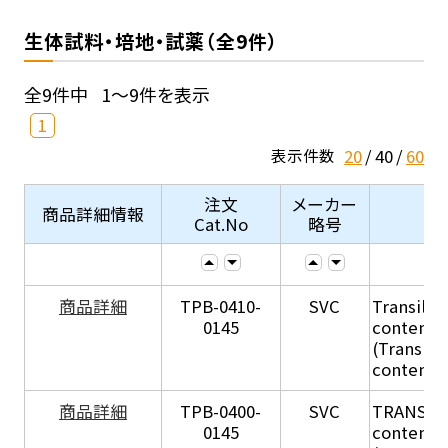
生体試料・培地・試薬（全9件）
全9件中
1～9件を表示
1
20
40
60
表示件数
注文
メーカー
商品詳細情報
Cat.No
略号
商品詳細
TPB-0410-
SVC
Transil Hi
0145
content - 
(Transil H
content - 
商品詳細
TPB-0400-
SVC
TRANSIL H
0145
content in