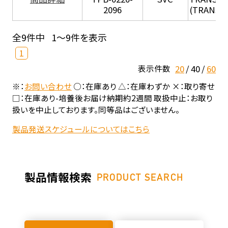
2096
(TRANSIL 
全9件中
1～9件を表示
1
20
40
60
表示件数
※：
お問い合わせ
○：在庫あり △：在庫わずか ×：取り寄せ
□：在庫あり-培養後お届け納期約2週間 取扱中止：お取り
扱いを中止しております。同等品はございません。
製品発送スケジュールについてはこちら
製品情報検索
PRODUCT SEARCH