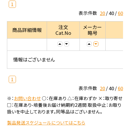
1
20
40
60
表示件数
注文
メーカー
商品詳細情報
Cat.No
略号
情報はございません
1
20
40
60
表示件数
※：
お問い合わせ
○：在庫あり △：在庫わずか ×：取り寄せ
□：在庫あり-培養後お届け納期約2週間 取扱中止：お取り
扱いを中止しております。同等品はございません。
製品発送スケジュールについてはこちら