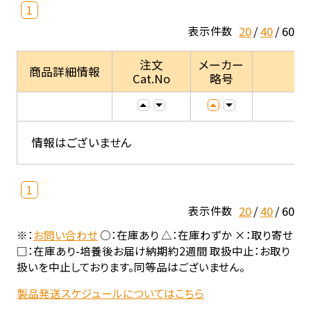
1
20
40
60
表示件数
注文
メーカー
商品詳細情報
Cat.No
略号
情報はございません
1
20
40
60
表示件数
※：
お問い合わせ
○：在庫あり △：在庫わずか ×：取り寄せ
□：在庫あり-培養後お届け納期約2週間 取扱中止：お取り
扱いを中止しております。同等品はございません。
製品発送スケジュールについてはこちら