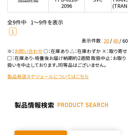
2096
(TRANSIL 
全9件中
1～9件を表示
1
20
40
60
表示件数
※：
お問い合わせ
○：在庫あり △：在庫わずか ×：取り寄せ
□：在庫あり-培養後お届け納期約2週間 取扱中止：お取り
扱いを中止しております。同等品はございません。
製品発送スケジュールについてはこちら
製品情報検索
PRODUCT SEARCH