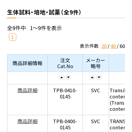
生体試料・培地・試薬（全9件）
全9件中
1～9件を表示
1
20
40
60
表示件数
注文
メーカー
商品詳細情報
Cat.No
略号
商品詳細
TPB-0410-
SVC
Transil Hi
0145
content - 
(Transil H
content - 
商品詳細
TPB-0400-
SVC
TRANSIL H
0145
content in