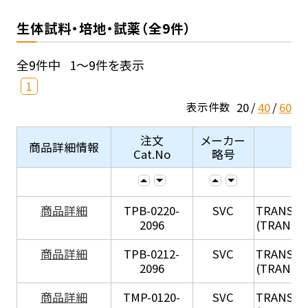
生体試料・培地・試薬（全9件）
全9件中
1～9件を表示
1
20
40
60
表示件数
注文
メーカー
商品詳細情報
Cat.No
略号
X
商品詳細
TPB-0220-
SVC
TRANSIL
2096
(TRANSIL 
X
商品詳細
TPB-0212-
SVC
TRANSIL
2096
(TRANSIL 
X
商品詳細
TMP-0120-
SVC
TRANSIL