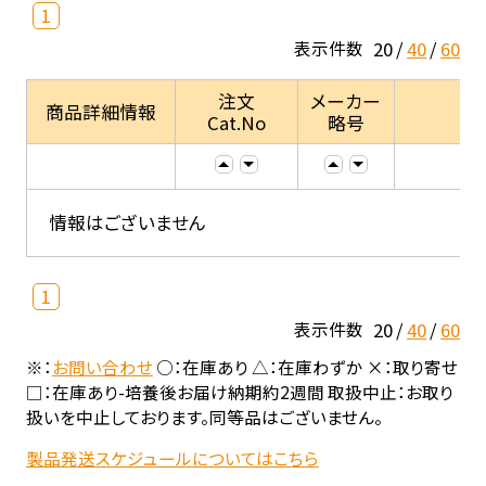
1
20
40
60
表示件数
注文
メーカー
商品詳細情報
Cat.No
略号
情報はございません
1
20
40
60
表示件数
※：
お問い合わせ
○：在庫あり △：在庫わずか ×：取り寄せ
□：在庫あり-培養後お届け納期約2週間 取扱中止：お取り
扱いを中止しております。同等品はございません。
製品発送スケジュールについてはこちら