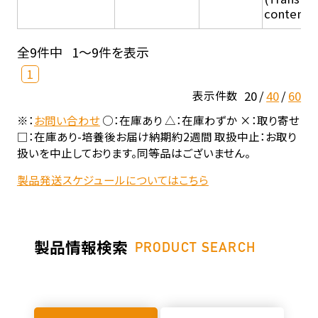
content - 
全9件中
1～9件を表示
1
20
40
60
表示件数
※：
お問い合わせ
○：在庫あり △：在庫わずか ×：取り寄せ
□：在庫あり-培養後お届け納期約2週間 取扱中止：お取り
扱いを中止しております。同等品はございません。
製品発送スケジュールについてはこちら
製品情報検索
PRODUCT SEARCH