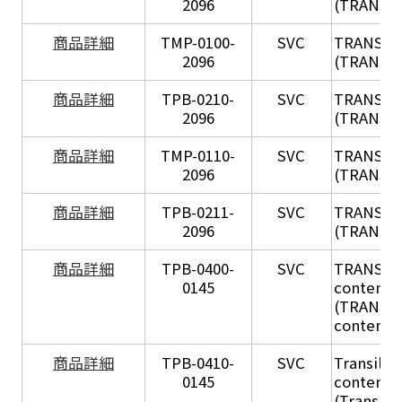
2096
(TRANSIL
X
商品詳細
TMP-0100-
SVC
TRANSIL
2096
(TRANSIL 
X
商品詳細
TPB-0210-
SVC
TRANSIL
2096
(TRANSIL 
X
商品詳細
TMP-0110-
SVC
TRANSIL
2096
(TRANSIL 
X
商品詳細
TPB-0211-
SVC
TRANSIL
2096
(TRANSIL 
商品詳細
TPB-0400-
SVC
TRANSIL H
0145
content in
(TRANSIL 
content in
商品詳細
TPB-0410-
SVC
Transil Hi
0145
content - 
(Transil H