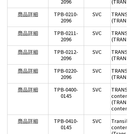
2096
(TRANSIL
X
商品詳細
TPB-0210-
SVC
TRANSIL
2096
(TRANSIL 
X
商品詳細
TPB-0211-
SVC
TRANSIL
2096
(TRANSIL 
X
商品詳細
TPB-0212-
SVC
TRANSIL
2096
(TRANSIL 
X
商品詳細
TPB-0220-
SVC
TRANSIL
2096
(TRANSIL 
商品詳細
TPB-0400-
SVC
TRANSIL H
0145
content in
(TRANSIL 
content in
商品詳細
TPB-0410-
SVC
Transil Hi
0145
content - 
(Transil H