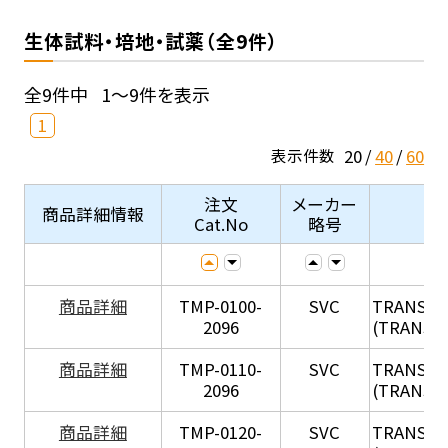
生体試料・培地・試薬（全9件）
全9件中
1～9件を表示
1
20
40
60
表示件数
注文
メーカー
商品詳細情報
Cat.No
略号
X
商品詳細
TMP-0100-
SVC
TRANSIL
2096
(TRANSIL 
X
商品詳細
TMP-0110-
SVC
TRANSIL
2096
(TRANSIL 
X
商品詳細
TMP-0120-
SVC
TRANSIL