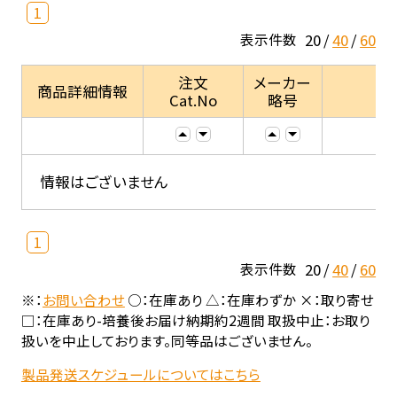
1
20
40
60
表示件数
注文
メーカー
商品詳細情報
Cat.No
略号
情報はございません
1
20
40
60
表示件数
※：
お問い合わせ
○：在庫あり △：在庫わずか ×：取り寄せ
□：在庫あり-培養後お届け納期約2週間 取扱中止：お取り
扱いを中止しております。同等品はございません。
製品発送スケジュールについてはこちら