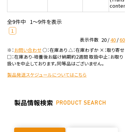
content - 
全9件中
1～9件を表示
1
20
40
60
表示件数
※：
お問い合わせ
○：在庫あり △：在庫わずか ×：取り寄せ
□：在庫あり-培養後お届け納期約2週間 取扱中止：お取り
扱いを中止しております。同等品はございません。
製品発送スケジュールについてはこちら
製品情報検索
PRODUCT SEARCH