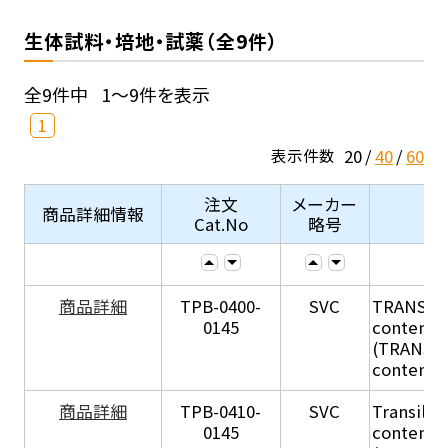
生体試料・培地・試薬（全9件）
全9件中
1～9件を表示
1
20
40
60
表示件数
注文
メーカー
商品詳細情報
Cat.No
略号
商品詳細
TPB-0400-
SVC
TRANSIL H
0145
content in
(TRANSIL 
content in
商品詳細
TPB-0410-
SVC
Transil Hi
0145
content - 