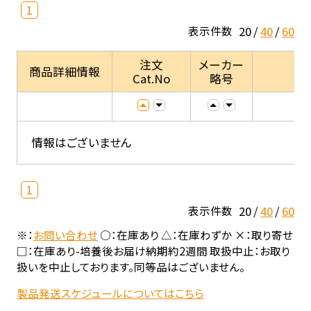
1
20
40
60
表示件数
注文
メーカー
商品詳細情報
Cat.No
略号
情報はございません
1
20
40
60
表示件数
※：
お問い合わせ
○：在庫あり △：在庫わずか ×：取り寄せ
□：在庫あり-培養後お届け納期約2週間 取扱中止：お取り
扱いを中止しております。同等品はございません。
製品発送スケジュールについてはこちら