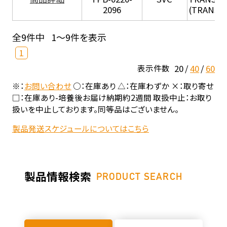
2096
(TRANSIL 
全9件中
1～9件を表示
1
20
40
60
表示件数
※：
お問い合わせ
○：在庫あり △：在庫わずか ×：取り寄せ
□：在庫あり-培養後お届け納期約2週間 取扱中止：お取り
扱いを中止しております。同等品はございません。
製品発送スケジュールについてはこちら
製品情報検索
PRODUCT SEARCH