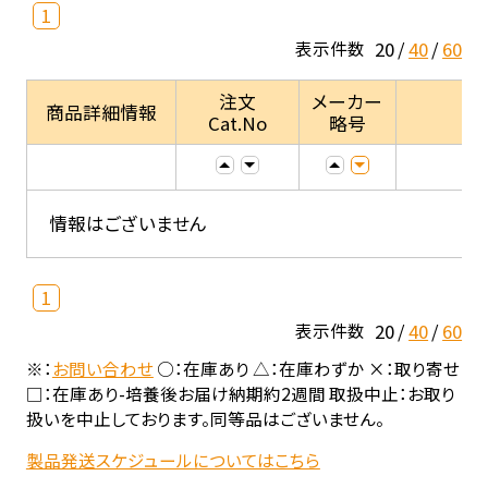
1
20
40
60
表示件数
注文
メーカー
商品詳細情報
Cat.No
略号
情報はございません
1
20
40
60
表示件数
※：
お問い合わせ
○：在庫あり △：在庫わずか ×：取り寄せ
□：在庫あり-培養後お届け納期約2週間 取扱中止：お取り
扱いを中止しております。同等品はございません。
製品発送スケジュールについてはこちら