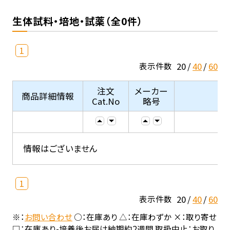
生体試料・培地・試薬（全0件）
1
20
40
60
表示件数
注文
メーカー
商品詳細情報
Cat.No
略号
情報はございません
1
20
40
60
表示件数
※：
お問い合わせ
○：在庫あり △：在庫わずか ×：取り寄せ
□：在庫あり-培養後お届け納期約2週間 取扱中止：お取り