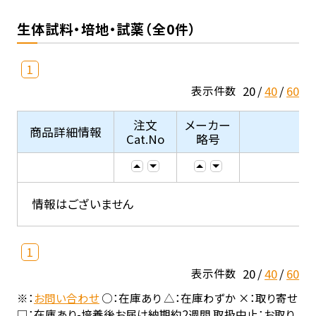
生体試料・培地・試薬（全0件）
1
20
40
60
表示件数
注文
メーカー
商品詳細情報
Cat.No
略号
情報はございません
1
20
40
60
表示件数
※：
お問い合わせ
○：在庫あり △：在庫わずか ×：取り寄せ
□：在庫あり-培養後お届け納期約2週間 取扱中止：お取り