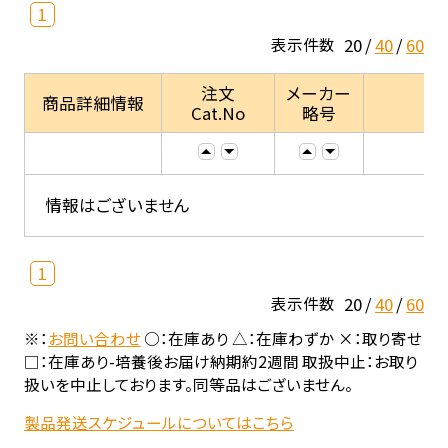
1
20
40
60
表示件数
注文
メーカー
商品詳細情報
Cat.No
略号
情報はございません
1
20
40
60
表示件数
※：
お問い合わせ
○：在庫あり △：在庫わずか ×：取り寄せ
□：在庫あり-培養後お届け納期約2週間 取扱中止：お取り
扱いを中止しております。同等品はございません。
製品発送スケジュールについてはこちら