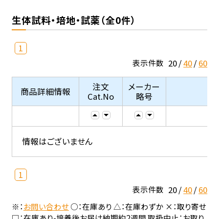
生体試料・培地・試薬（全0件）
1
20
40
60
表示件数
注文
メーカー
商品詳細情報
Cat.No
略号
情報はございません
1
20
40
60
表示件数
※：
お問い合わせ
○：在庫あり △：在庫わずか ×：取り寄せ
□：在庫あり-培養後お届け納期約2週間 取扱中止：お取り