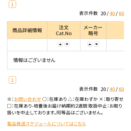
1
20
40
60
表示件数
注文
メーカー
商品詳細情報
Cat.No
略号
情報はございません
1
20
40
60
表示件数
※：
お問い合わせ
○：在庫あり △：在庫わずか ×：取り寄せ
□：在庫あり-培養後お届け納期約2週間 取扱中止：お取り
扱いを中止しております。同等品はございません。
製品発送スケジュールについてはこちら