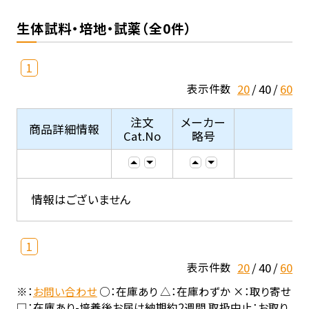
生体試料・培地・試薬（全0件）
1
20
40
60
表示件数
注文
メーカー
商品詳細情報
Cat.No
略号
情報はございません
1
20
40
60
表示件数
※：
お問い合わせ
○：在庫あり △：在庫わずか ×：取り寄せ
□：在庫あり-培養後お届け納期約2週間 取扱中止：お取り