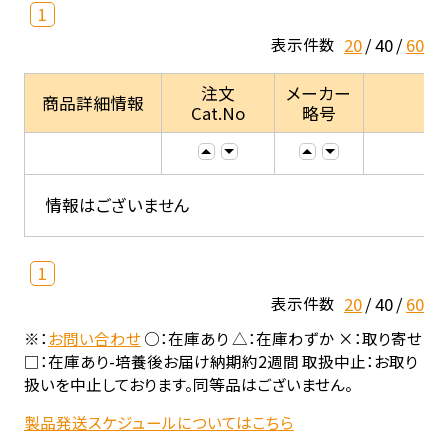
1
20
40
60
表示件数
注文
メーカー
商品詳細情報
Cat.No
略号
情報はございません
1
20
40
60
表示件数
※：
お問い合わせ
○：在庫あり △：在庫わずか ×：取り寄せ
□：在庫あり-培養後お届け納期約2週間 取扱中止：お取り
扱いを中止しております。同等品はございません。
製品発送スケジュールについてはこちら