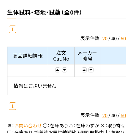
生体試料・培地・試薬（全0件）
1
20
40
60
表示件数
注文
メーカー
商品詳細情報
Cat.No
略号
情報はございません
1
20
40
60
表示件数
※：
お問い合わせ
○：在庫あり △：在庫わずか ×：取り寄せ
□：在庫あり-培養後お届け納期約2週間 取扱中止：お取り