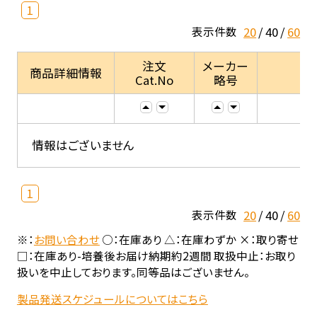
1
20
40
60
表示件数
注文
メーカー
商品詳細情報
Cat.No
略号
情報はございません
1
20
40
60
表示件数
※：
お問い合わせ
○：在庫あり △：在庫わずか ×：取り寄せ
□：在庫あり-培養後お届け納期約2週間 取扱中止：お取り
扱いを中止しております。同等品はございません。
製品発送スケジュールについてはこちら