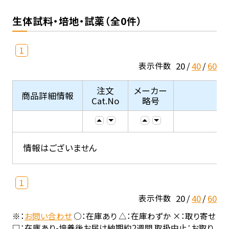
生体試料・培地・試薬（全0件）
1
20
40
60
表示件数
注文
メーカー
商品詳細情報
Cat.No
略号
情報はございません
1
20
40
60
表示件数
※：
お問い合わせ
○：在庫あり △：在庫わずか ×：取り寄せ
□：在庫あり-培養後お届け納期約2週間 取扱中止：お取り