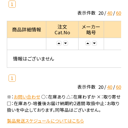
1
20
40
60
表示件数
注文
メーカー
商品詳細情報
Cat.No
略号
情報はございません
1
20
40
60
表示件数
※：
お問い合わせ
○：在庫あり △：在庫わずか ×：取り寄せ
□：在庫あり-培養後お届け納期約2週間 取扱中止：お取り
扱いを中止しております。同等品はございません。
製品発送スケジュールについてはこちら