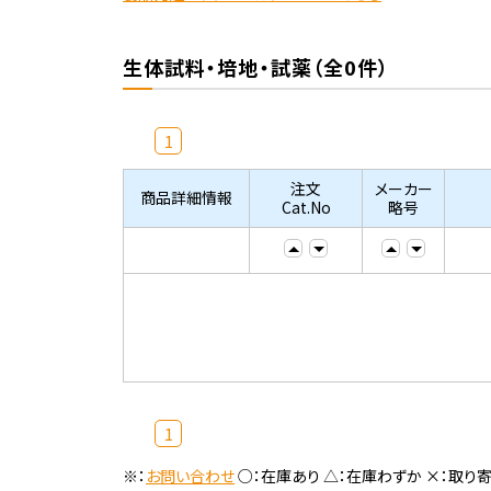
生体試料・培地・試薬（全0件）
1
注文
メーカー
商品詳細情報
Cat.No
略号
1
※：
お問い合わせ
○：在庫あり △：在庫わずか ×：取り