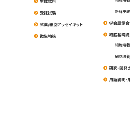
生体試料
新鮮皮膚
受託試験
学会展示会
試薬/細胞アッセイキット
細胞基礎講
微生物株
細胞培
細胞培
研究・開発
用語説明・