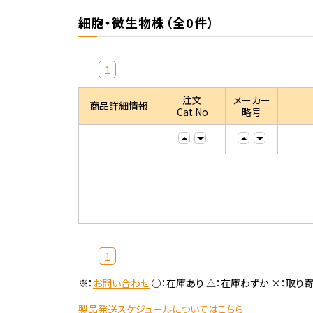
細胞・微生物株（全0件）
1
注文
メーカー
商品詳細情報
Cat.No
略号
1
※：
お問い合わせ
○：在庫あり △：在庫わずか ×：取り
製品発送スケジュールについてはこちら