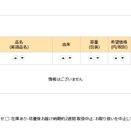
品名
容量
希望価格
由来
(英語品名)
(包装)
(円/税別)
情報はございません
寄せ □：在庫あり-培養後お届け納期約2週間 取扱中止：お取り扱いを中止し