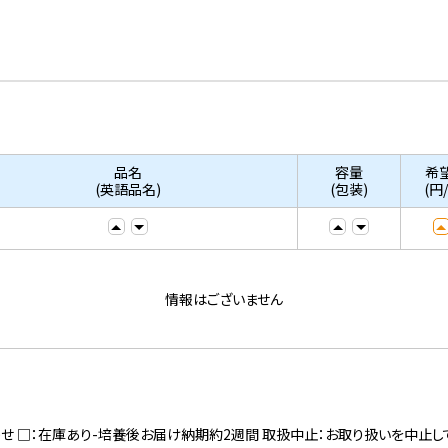
品名
容量
希
(英語品名)
(包装)
(円
情報はございません
寄せ □：在庫あり-培養後お届け納期約2週間 取扱中止：お取り扱いを中止し