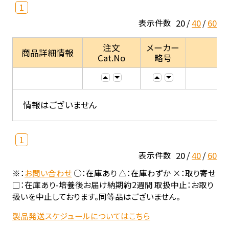
1
20
40
60
表示件数
注文
メーカー
商品詳細情報
Cat.No
略号
情報はございません
1
20
40
60
表示件数
※：
お問い合わせ
○：在庫あり △：在庫わずか ×：取り寄せ
□：在庫あり-培養後お届け納期約2週間 取扱中止：お取り
扱いを中止しております。同等品はございません。
製品発送スケジュールについてはこちら