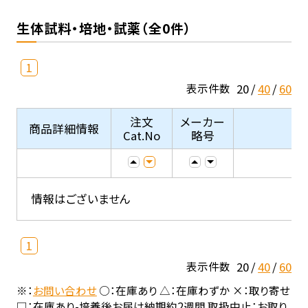
生体試料・培地・試薬（全0件）
1
20
40
60
表示件数
注文
メーカー
商品詳細情報
Cat.No
略号
情報はございません
1
20
40
60
表示件数
※：
お問い合わせ
○：在庫あり △：在庫わずか ×：取り寄せ
□：在庫あり-培養後お届け納期約2週間 取扱中止：お取り