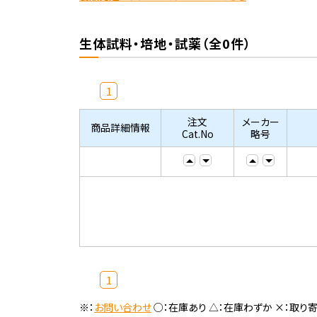
生体試料・培地・試薬（全0件）
1
注文
メーカー
商品詳細情報
Cat.No
略号
1
※：
お問い合わせ
○：在庫あり △：在庫わずか ×：取り