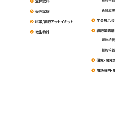
生体試料
新鮮皮膚
受託試験
学会展示会
試薬/細胞アッセイキット
細胞基礎講
微生物株
細胞培
細胞培
研究・開発
用語説明・