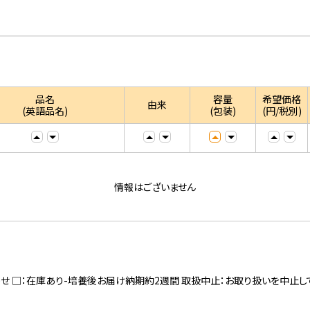
品名
容量
希望価格
由来
(英語品名)
(包装)
(円/税別)
情報はございません
寄せ □：在庫あり-培養後お届け納期約2週間 取扱中止：お取り扱いを中止し