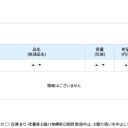
品名
容量
希
(英語品名)
(包装)
(円
情報はございません
寄せ □：在庫あり-培養後お届け納期約2週間 取扱中止：お取り扱いを中止し