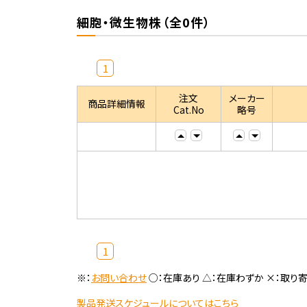
細胞・微生物株（全0件）
1
注文
メーカー
商品詳細情報
Cat.No
略号
1
※：
お問い合わせ
○：在庫あり △：在庫わずか ×：取り
製品発送スケジュールについてはこちら