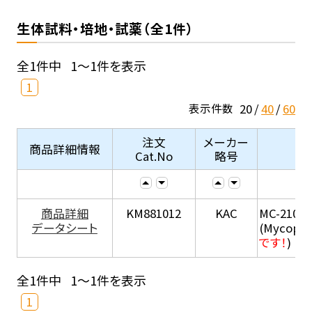
生体試料・培地・試薬（全1件）
全1件中
1～1件を表示
1
20
40
60
表示件数
注文
メーカー
商品詳細情報
Cat.No
略号
商品詳細
KM881012
KAC
MC-210
データシート
(Mycopla
です！
)
全1件中
1～1件を表示
1