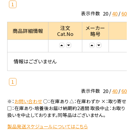
1
20
40
60
表示件数
注文
メーカー
商品詳細情報
Cat.No
略号
情報はございません
1
20
40
60
表示件数
※：
お問い合わせ
○：在庫あり △：在庫わずか ×：取り寄せ
□：在庫あり-培養後お届け納期約2週間 取扱中止：お取り
扱いを中止しております。同等品はございません。
製品発送スケジュールについてはこちら