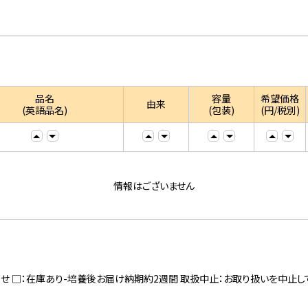
品名
容量
希望価格
由来
(英語品名)
(包装)
(円/税別)
情報はございません
寄せ □：在庫あり-培養後お届け納期約2週間 取扱中止：お取り扱いを中止し