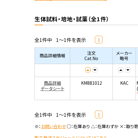
生体試料・培地・試薬（全1件）
全1件中
1～1件を表示
1
注文
メーカー
商品詳細情報
Cat.No
略号
商品詳細
KM881012
KAC
データシート
全1件中
1～1件を表示
1
※：
お問い合わせ
○：在庫あり △：在庫わずか ×：取り
製品発送スケジュールについてはこちら