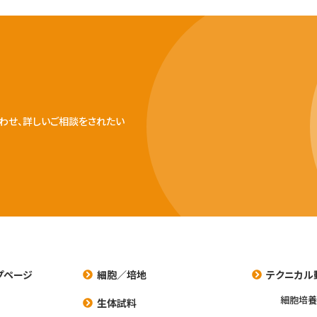
わせ、詳しいご相談をされたい
プページ
細胞／培地
テクニカル
細胞培
生体試料