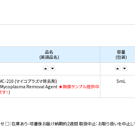
品名
容量
(英語品名)
(包装)
MC-210 (マイコプラズマ除去剤)
5mL
(Mycoplasma Removal Agent
★無償サンプル提供中
です！
)
寄せ □：在庫あり-培養後お届け納期約2週間 取扱中止：お取り扱いを中止し