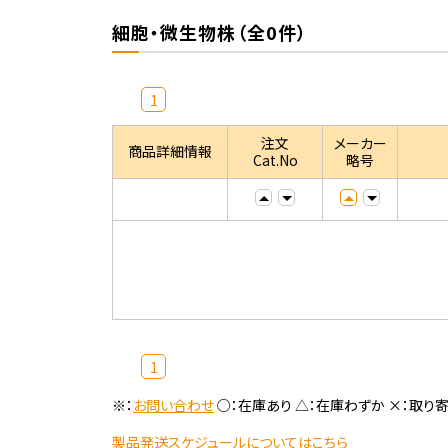
細胞・微生物株（全0件）
1
注文
メーカー
商品詳細情報
Cat.No
略号
1
※：
お問い合わせ
○：在庫あり △：在庫わずか ×：取り
製品発送スケジュールについてはこちら