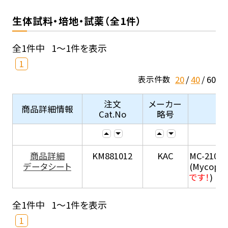
生体試料・培地・試薬（全1件）
全1件中
1～1件を表示
1
20
40
60
表示件数
注文
メーカー
商品詳細情報
Cat.No
略号
商品詳細
KM881012
KAC
MC-210
データシート
(Mycopla
です！
)
全1件中
1～1件を表示
1