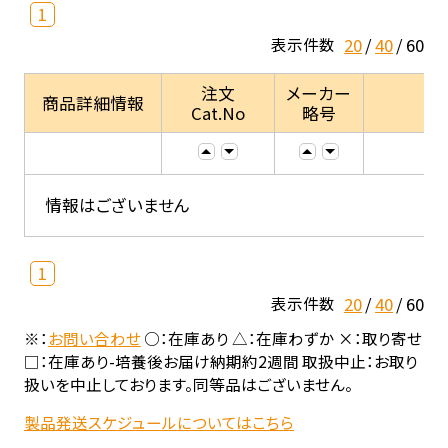
1
20
40
60
表示件数
注文
メーカー
商品詳細情報
Cat.No
略号
情報はございません
1
20
40
60
表示件数
※：
お問い合わせ
○：在庫あり △：在庫わずか ×：取り寄せ
□：在庫あり-培養後お届け納期約2週間 取扱中止：お取り
扱いを中止しております。同等品はございません。
製品発送スケジュールについてはこちら