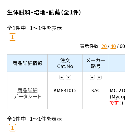
生体試料・培地・試薬（全1件）
全1件中
1～1件を表示
1
20
40
60
表示件数
注文
メーカー
商品詳細情報
Cat.No
略号
商品詳細
KM881012
KAC
MC-210
データシート
(Mycopla
です！
)
全1件中
1～1件を表示
1