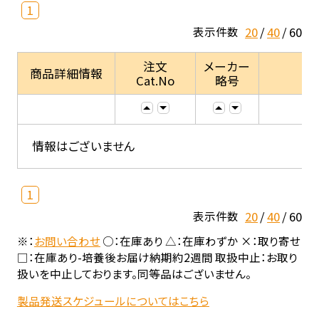
1
20
40
60
表示件数
注文
メーカー
商品詳細情報
Cat.No
略号
情報はございません
1
20
40
60
表示件数
※：
お問い合わせ
○：在庫あり △：在庫わずか ×：取り寄せ
□：在庫あり-培養後お届け納期約2週間 取扱中止：お取り
扱いを中止しております。同等品はございません。
製品発送スケジュールについてはこちら