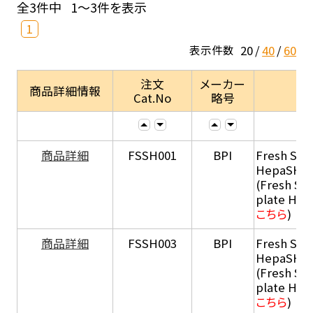
全3件中
1～3件を表示
1
20
40
60
表示件数
注文
メーカー
商品詳細情報
Cat.No
略号
商品詳細
FSSH001
BPI
Fresh Sus
HepaSH®
(Fresh Su
plate He
こちら
)
商品詳細
FSSH003
BPI
Fresh Sus
HepaSH®
(Fresh Su
plate He
こちら
)