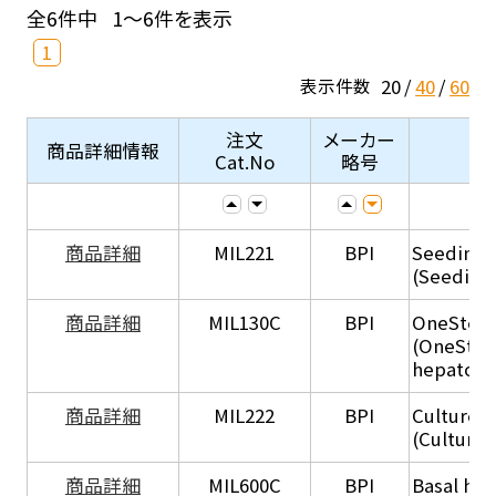
全6件中
1～6件を表示
1
20
40
60
表示件数
注文
メーカー
商品詳細情報
Cat.No
略号
商品詳細
MIL221
BPI
Seeding
(Seeding
商品詳細
MIL130C
BPI
OneStep 
(OneStep
hepatocy
商品詳細
MIL222
BPI
Culture 
(Culture
商品詳細
MIL600C
BPI
Basal hep