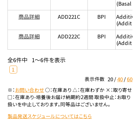
(Basal he
商品詳細
ADD221C
BPI
Additive
(Additiv
商品詳細
ADD222C
BPI
Additive
(Additive
全6件中
1～6件を表示
1
20
40
60
表示件数
※：
お問い合わせ
○：在庫あり △：在庫わずか ×：取り寄せ
□：在庫あり-培養後お届け納期約2週間 取扱中止：お取り
扱いを中止しております。同等品はございません。
製品発送スケジュールについてはこちら