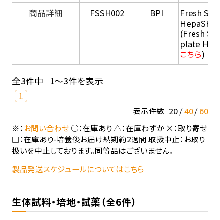
商品詳細
FSSH002
BPI
Fresh Sus
HepaSH®
(Fresh Su
plate He
こちら
)
全3件中
1～3件を表示
1
20
40
60
表示件数
※：
お問い合わせ
○：在庫あり △：在庫わずか ×：取り寄せ
□：在庫あり-培養後お届け納期約2週間 取扱中止：お取り
扱いを中止しております。同等品はございません。
製品発送スケジュールについてはこちら
生体試料・培地・試薬（全6件）