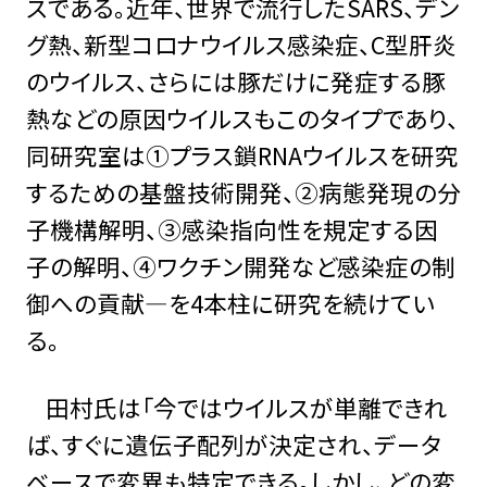
スである。近年、世界で流行したSARS、デン
グ熱、新型コロナウイルス感染症、C型肝炎
のウイルス、さらには豚だけに発症する豚
熱などの原因ウイルスもこのタイプであり、
同研究室は①プラス鎖RNAウイルスを研究
するための基盤技術開発、②病態発現の分
子機構解明、③感染指向性を規定する因
子の解明、④ワクチン開発など感染症の制
御への貢献―を4本柱に研究を続けてい
る。
田村氏は「今ではウイルスが単離できれ
ば、すぐに遺伝子配列が決定され、データ
ベースで変異も特定できる。しかし、どの変