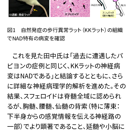
図1 自然発症の歩行異常ラット（KKラット）の組織
でNAD特有の病変を確認
これを見た田中氏は「過去に遭遇したパ
ピヨンの症例と同じく、KKラットの神経病
変はNADである」と結論するとともに、さら
に詳細な神経病理学的解析を進めた。その
結果、スフェロイドは脊髄全域に認められ
るが、胸髄、腰髄、仙髄の背索（特に薄束：
下半身からの感覚情報を伝える神経路の
一部）でより顕著であること、延髄や小脳に