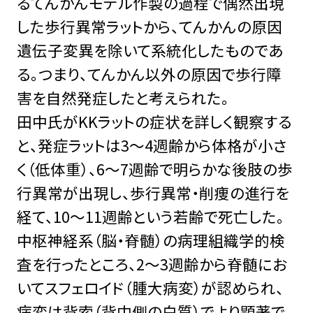
るてんかんモデル作製の過程で偶然出現
した歩行異常ラットから、てんかんの原因
遺伝子変異を除いて系統化したものであ
る。つまり、てんかん以外の原因で歩行障
害を自然発症したと考えられた。
田中氏がKKラットの症状を詳しく観察する
と、発症ラットは3～4週齢から体格が小さ
く（低体重）、6～7週齢で明らかな後肢の歩
行異常が出現し、歩行異常・削痩の進行を
経て、10～11週齢という若齢で死亡した。
中枢神経系（脳・脊髄）の病理組織学的検
査を行ったところ、2～3週齢から脊髄にお
いてスフェロイド（腫大病変）が認められ、
病変は背索（背中側の白質）でより顕著で