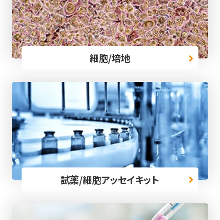
細胞/培地
試薬/細胞アッセイキット