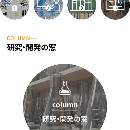
course
techvideos
word
faq
細胞基礎
テクニカ
用語説
よくある
COLUMN
講座
ル動画
明・用語
ご質問
研究・開発の窓
辞典
column
研究・開発の窓