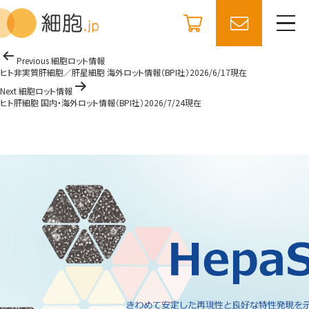
コ
細胞.jp
ン
ヒト肝細胞 国内・海外ロット情報（BeCytes社）
テ
2026/7/13現在
ン
ツ
投
Previous 細胞ロット情報
へ
稿
ヒト非実質肝細胞／肝星細胞 海外ロット情報（BPI社）2026/6/17現在
ス
キ
ナ
Next 細胞ロット情報
ッ
ヒト肝細胞 国内・海外ロット情報（BPI社）2026/7/24現在
ビ
プ
ゲ
ー
シ
ョ
ン