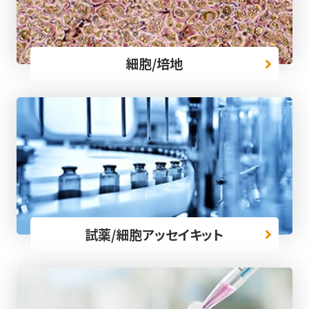
細胞/培地
試薬/細胞アッセイキット