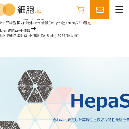
コ
細胞.jp
ン
ヒト肝細胞 国内・海外ロット情報（BPI社）2026/7/24現在
テ
投
ン
Previous 細胞ロット情報
ツ
稿
ヒト肝細胞 国内・海外ロット情報（BeCytes社）2026/7/13現在
へ
ナ
Next 細胞ロット情報
ス
ヒト腱細胞 海外ロット情報(ZenBio社) 2026/6/1現在
キ
ビ
ッ
ゲ
プ
ー
シ
ョ
ン