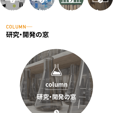
course
techvideos
word
faq
細胞基礎
テクニカ
用語説
よくある
COLUMN
講座
ル動画
明・用語
ご質問
研究・開発の窓
辞典
column
研究・開発の窓