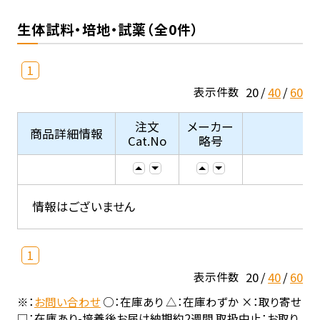
生体試料・培地・試薬（全0件）
1
20
40
60
表示件数
注文
メーカー
商品詳細情報
Cat.No
略号
情報はございません
1
20
40
60
表示件数
※：
お問い合わせ
○：在庫あり △：在庫わずか ×：取り寄せ
□：在庫あり-培養後お届け納期約2週間 取扱中止：お取り