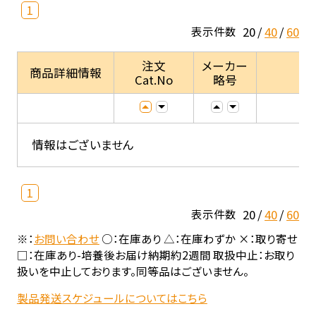
1
20
40
60
表示件数
注文
メーカー
商品詳細情報
Cat.No
略号
情報はございません
1
20
40
60
表示件数
※：
お問い合わせ
○：在庫あり △：在庫わずか ×：取り寄せ
□：在庫あり-培養後お届け納期約2週間 取扱中止：お取り
扱いを中止しております。同等品はございません。
製品発送スケジュールについてはこちら