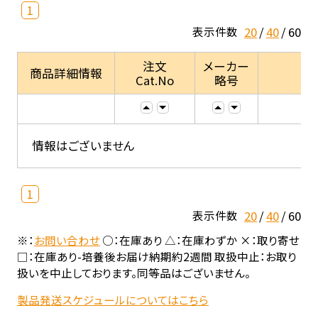
1
20
40
60
表示件数
注文
メーカー
商品詳細情報
Cat.No
略号
情報はございません
1
20
40
60
表示件数
※：
お問い合わせ
○：在庫あり △：在庫わずか ×：取り寄せ
□：在庫あり-培養後お届け納期約2週間 取扱中止：お取り
扱いを中止しております。同等品はございません。
製品発送スケジュールについてはこちら