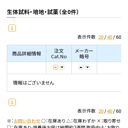
生体試料・培地・試薬（全0件）
1
20
40
60
表示件数
注文
メーカー
商品詳細情報
Cat.No
略号
情報はございません
1
20
40
60
表示件数
※：
お問い合わせ
○：在庫あり △：在庫わずか ×：取り寄せ
□：在庫あり-培養後お届け納期約2週間 取扱中止：お取り