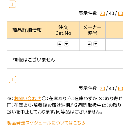
1
20
40
60
表示件数
注文
メーカー
商品詳細情報
Cat.No
略号
情報はございません
1
20
40
60
表示件数
※：
お問い合わせ
○：在庫あり △：在庫わずか ×：取り寄せ
□：在庫あり-培養後お届け納期約2週間 取扱中止：お取り
扱いを中止しております。同等品はございません。
製品発送スケジュールについてはこちら