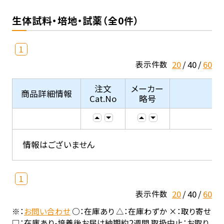
生体試料・培地・試薬（全0件）
1
20
40
60
表示件数
注文
メーカー
商品詳細情報
Cat.No
略号
情報はございません
1
20
40
60
表示件数
※：
お問い合わせ
○：在庫あり △：在庫わずか ×：取り寄せ
□：在庫あり-培養後お届け納期約2週間 取扱中止：お取り