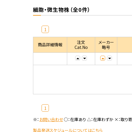
細胞・微生物株（全0件）
1
注文
メーカー
商品詳細情報
Cat.No
略号
1
※：
お問い合わせ
○：在庫あり △：在庫わずか ×：取り
製品発送スケジュールについてはこちら