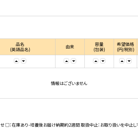
品名
容量
希望価格
由来
(英語品名)
(包装)
(円/税別)
情報はございません
寄せ □：在庫あり-培養後お届け納期約2週間 取扱中止：お取り扱いを中止し