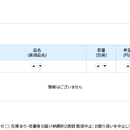
品名
容量
希
(英語品名)
(包装)
(円
情報はございません
寄せ □：在庫あり-培養後お届け納期約2週間 取扱中止：お取り扱いを中止し