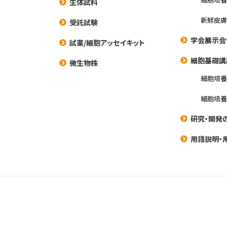
生体試料
新鮮皮膚
受託試験
学会展示会
試薬/細胞アッセイキット
細胞基礎講
微生物株
細胞培
細胞培
研究・開発
用語説明・