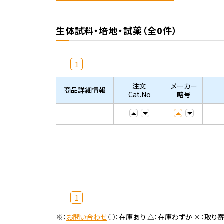
生体試料・培地・試薬（全0件）
1
注文
メーカー
商品詳細情報
Cat.No
略号
1
※：
お問い合わせ
○：在庫あり △：在庫わずか ×：取り