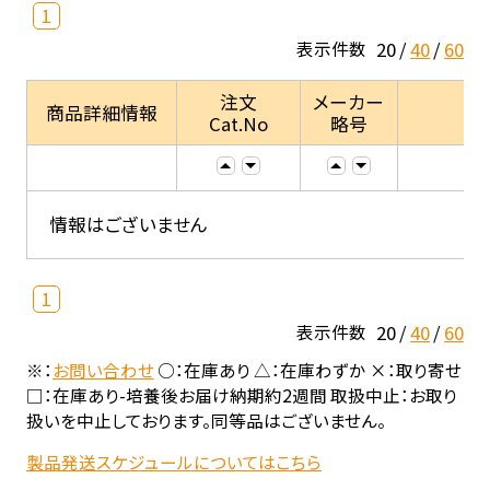
1
20
40
60
表示件数
注文
メーカー
商品詳細情報
Cat.No
略号
情報はございません
1
20
40
60
表示件数
※：
お問い合わせ
○：在庫あり △：在庫わずか ×：取り寄せ
□：在庫あり-培養後お届け納期約2週間 取扱中止：お取り
扱いを中止しております。同等品はございません。
製品発送スケジュールについてはこちら