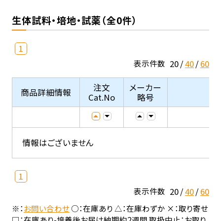
生体試料・培地・試薬（全0件）
1
20
40
60
表示件数
注文
メーカー
商品詳細情報
Cat.No
略号
情報はございません
1
20
40
60
表示件数
※：
お問い合わせ
○：在庫あり △：在庫わずか ×：取り寄せ
□：在庫あり-培養後お届け納期約2週間 取扱中止：お取り