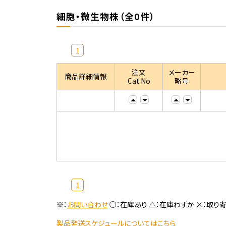
細胞・微生物株（全0件）
1
注文
メーカー
商品詳細情報
Cat.No
略号
1
※：
お問い合わせ
○：在庫あり △：在庫わずか ×：取り
製品発送スケジュールについてはこちら