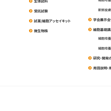
生体試料
新鮮皮膚
受託試験
学会展示会
試薬/細胞アッセイキット
細胞基礎講
微生物株
細胞培
細胞培
研究・開発
用語説明・