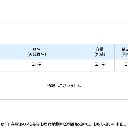
品名
容量
希
(英語品名)
(包装)
(円
情報はございません
寄せ □：在庫あり-培養後お届け納期約2週間 取扱中止：お取り扱いを中止し