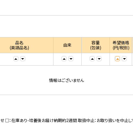
品名
容量
希望価格
由来
(英語品名)
(包装)
(円/税別)
情報はございません
寄せ □：在庫あり-培養後お届け納期約2週間 取扱中止：お取り扱いを中止し