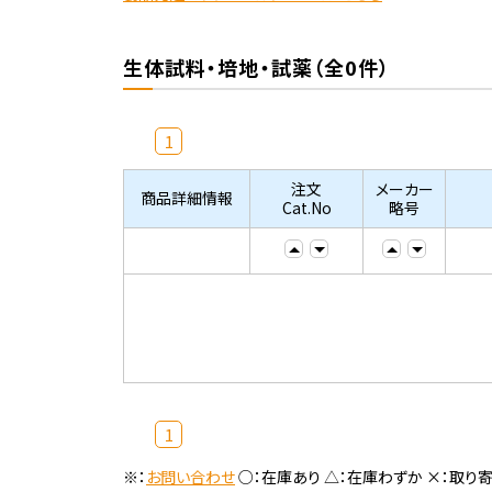
生体試料・培地・試薬（全0件）
1
注文
メーカー
商品詳細情報
Cat.No
略号
1
※：
お問い合わせ
○：在庫あり △：在庫わずか ×：取り