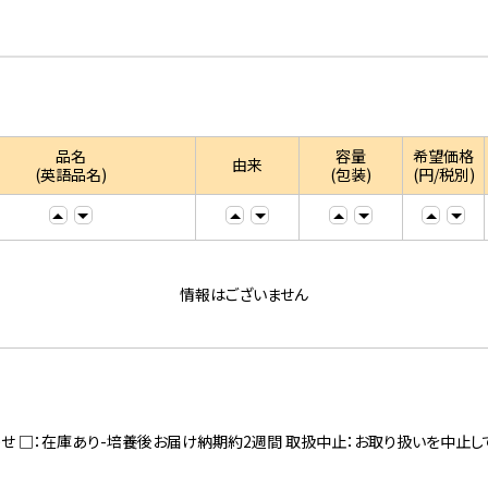
品名
容量
希望価格
由来
(英語品名)
(包装)
(円/税別)
情報はございません
寄せ □：在庫あり-培養後お届け納期約2週間 取扱中止：お取り扱いを中止し