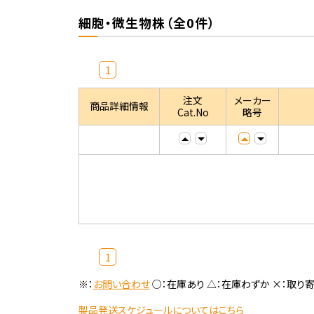
細胞・微生物株（全0件）
1
注文
メーカー
商品詳細情報
Cat.No
略号
1
※：
お問い合わせ
○：在庫あり △：在庫わずか ×：取り
製品発送スケジュールについてはこちら