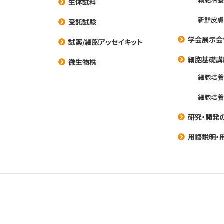
生体試料
新鮮皮膚
受託試験
学会展示会
試薬/細胞アッセイキット
細胞基礎講
微生物株
細胞培
細胞培
研究・開発
用語説明・