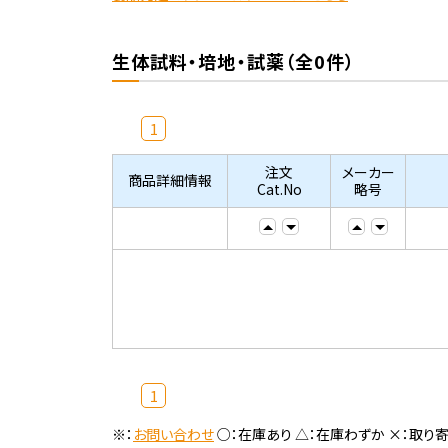
生体試料・培地・試薬（全0件）
1
注文
メーカー
商品詳細情報
Cat.No
略号
1
※：
お問い合わせ
○：在庫あり △：在庫わずか ×：取り