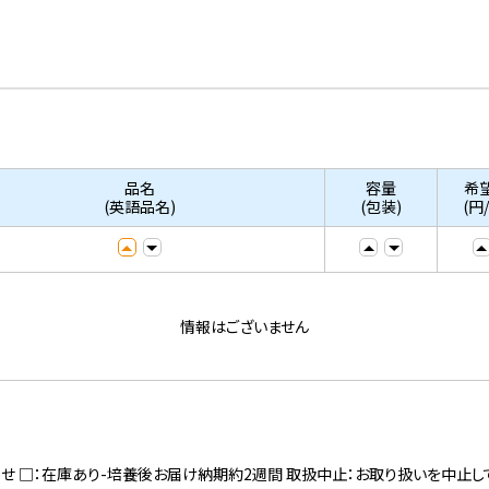
品名
容量
希
(英語品名)
(包装)
(円
情報はございません
寄せ □：在庫あり-培養後お届け納期約2週間 取扱中止：お取り扱いを中止し