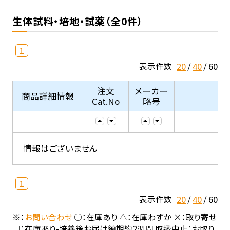
生体試料・培地・試薬（全0件）
1
20
40
60
表示件数
注文
メーカー
商品詳細情報
Cat.No
略号
情報はございません
1
20
40
60
表示件数
※：
お問い合わせ
○：在庫あり △：在庫わずか ×：取り寄せ
□：在庫あり-培養後お届け納期約2週間 取扱中止：お取り