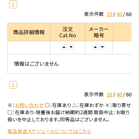
1
20
40
60
表示件数
注文
メーカー
商品詳細情報
Cat.No
略号
情報はございません
1
20
40
60
表示件数
※：
お問い合わせ
○：在庫あり △：在庫わずか ×：取り寄せ
□：在庫あり-培養後お届け納期約2週間 取扱中止：お取り
扱いを中止しております。同等品はございません。
製品発送スケジュールについてはこちら