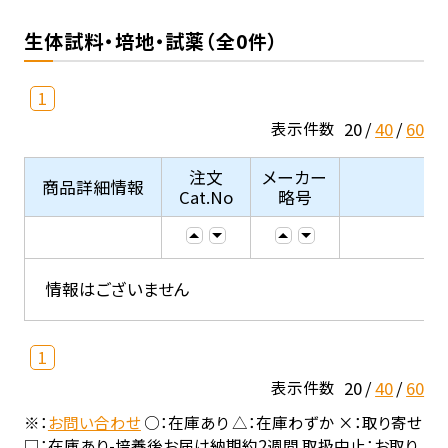
生体試料・培地・試薬（全0件）
1
20
40
60
表示件数
注文
メーカー
商品詳細情報
Cat.No
略号
情報はございません
1
20
40
60
表示件数
※：
お問い合わせ
○：在庫あり △：在庫わずか ×：取り寄せ
□：在庫あり-培養後お届け納期約2週間 取扱中止：お取り