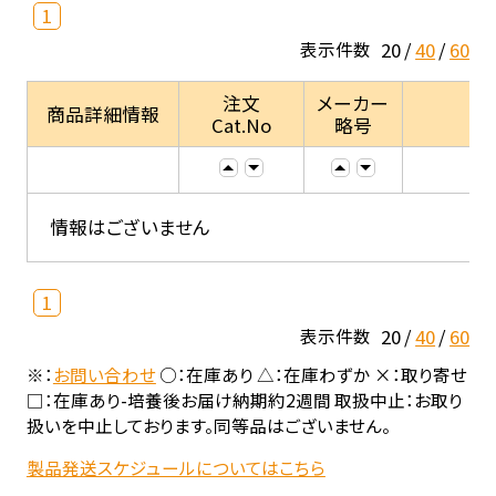
1
20
40
60
表示件数
注文
メーカー
商品詳細情報
Cat.No
略号
情報はございません
1
20
40
60
表示件数
※：
お問い合わせ
○：在庫あり △：在庫わずか ×：取り寄せ
□：在庫あり-培養後お届け納期約2週間 取扱中止：お取り
扱いを中止しております。同等品はございません。
製品発送スケジュールについてはこちら