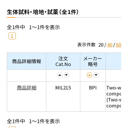
生体試料・培地・試薬（全1件）
全1件中
1～1件を表示
1
20
40
60
表示件数
注文
メーカー
商品詳細情報
Cat.No
略号
商品詳細
MIL215
BPI
Two-week
compone
(Two-wee
compone
全1件中
1～1件を表示