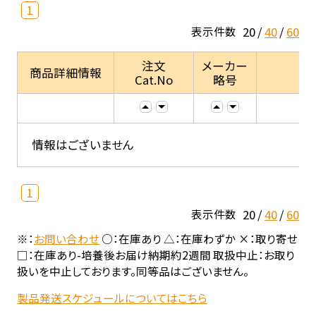
1
20
40
60
表示件数
注文
メーカー
商品詳細情報
Cat.No
略号
情報はございません
1
20
40
60
表示件数
※：
お問い合わせ
○：在庫あり △：在庫わずか ×：取り寄せ
□：在庫あり-培養後お届け納期約2週間 取扱中止：お取り
扱いを中止しております。同等品はございません。
製品発送スケジュールについてはこちら