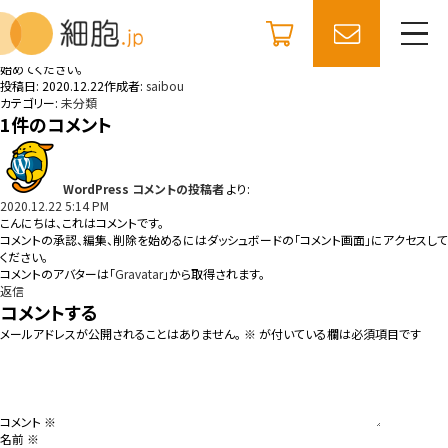
コ
細胞.jp
ン
Hello world!
テ
WordPress へようこそ。こちらは最初の投稿です。編集または削除し、コンテンツ作成を
ン
始めてください。
ツ
投稿日:
2020.12.22
作成者:
saibou
へ
カテゴリー:
未分類
ス
1件のコメント
キ
ッ
プ
WordPress コメントの投稿者
より:
2020.12.22 5:14 PM
こんにちは、これはコメントです。
コメントの承認、編集、削除を始めるにはダッシュボードの「コメント画面」にアクセスして
ください。
コメントのアバターは「
Gravatar
」から取得されます。
返信
コメントする
メールアドレスが公開されることはありません。
※
が付いている欄は必須項目です
コメント
※
名前
※