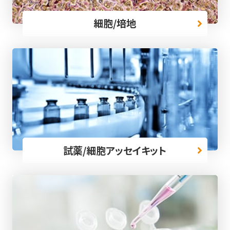
細胞/培地
試薬/細胞アッセイキット