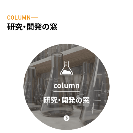
細胞基礎
テクニカ
用語説
よくある
COLUMN
講座
ル動画
明・用語
ご質問
研究・開発の窓
辞典
column
研究・開発の窓