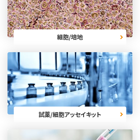
細胞/培地
試薬/細胞アッセイキット