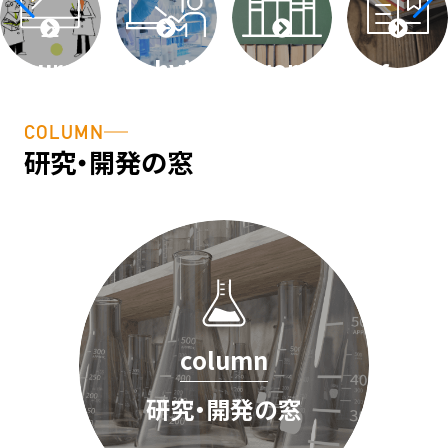
course
techvideos
word
faq
細胞基礎
テクニカ
用語説
よくある
COLUMN
講座
ル動画
明・用語
ご質問
研究・開発の窓
辞典
column
研究・開発の窓