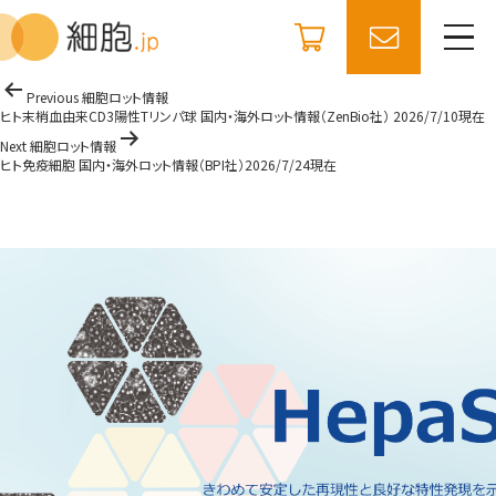
コ
細胞.jp
ン
ヒト近位尿細管上皮細胞 国内・海外ロット情報（BPI社）
テ
2025/7/15現在
ン
ツ
投
Previous 細胞ロット情報
へ
稿
ヒト末梢血由来CD3陽性Tリンパ球 国内・海外ロット情報（ZenBio社） 2026/7/10現在
ス
キ
ナ
Next 細胞ロット情報
ッ
ヒト免疫細胞 国内・海外ロット情報（BPI社）2026/7/24現在
ビ
プ
ゲ
ー
シ
ョ
ン