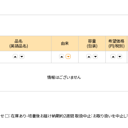
品名
容量
希望価格
由来
(英語品名)
(包装)
(円/税別)
情報はございません
寄せ □：在庫あり-培養後お届け納期約2週間 取扱中止：お取り扱いを中止し