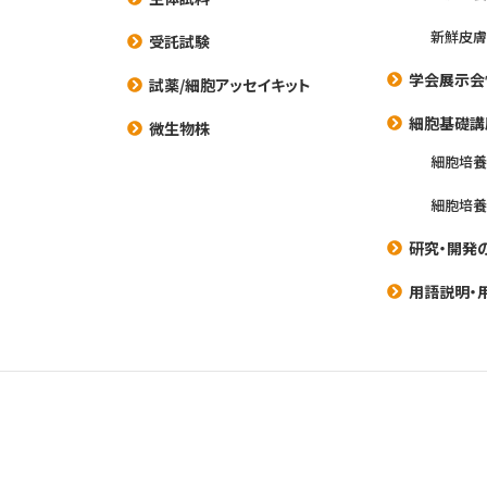
新鮮皮膚
受託試験
学会展示会
試薬/細胞アッセイキット
細胞基礎講
微生物株
細胞培
細胞培
研究・開発
用語説明・