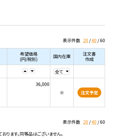
表示件数
20
40
60
希望価格
注文書
国内在庫
(円/税別)
作成
36,000
※
注文予定
表示件数
20
40
60
ております。同等品はございません。