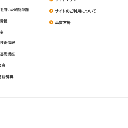
を用いた細胞単離
サイトのご利用について
情報
品質方針
座
養技術情報
養基礎講座
の窓
用語辞典