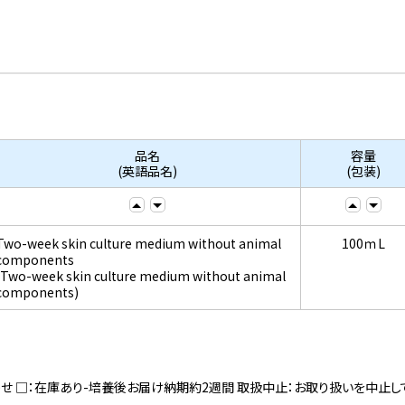
品名
容量
(英語品名)
(包装)
Two-week skin culture medium without animal
100ｍL
components
(Two-week skin culture medium without animal
components)
寄せ □：在庫あり-培養後お届け納期約2週間 取扱中止：お取り扱いを中止し