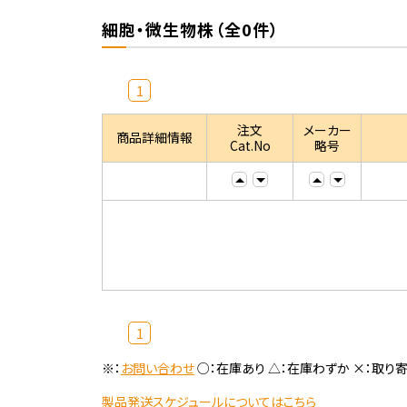
細胞・微生物株（全0件）
1
注文
メーカー
商品詳細情報
Cat.No
略号
1
※：
お問い合わせ
○：在庫あり △：在庫わずか ×：取り
製品発送スケジュールについてはこちら