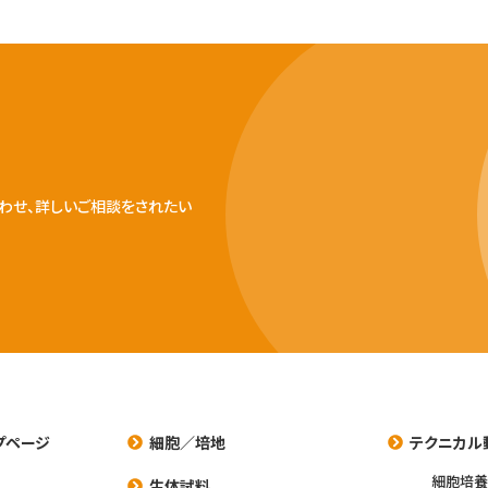
わせ、詳しいご相談をされたい
プページ
細胞／培地
テクニカル
細胞培
生体試料