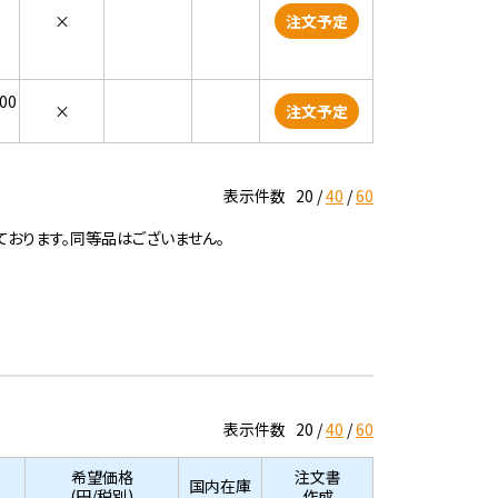
×
注文予定
000
×
注文予定
表示件数
20
40
60
ております。同等品はございません。
表示件数
20
40
60
希望価格
注文書
国内在庫
(円/税別)
作成