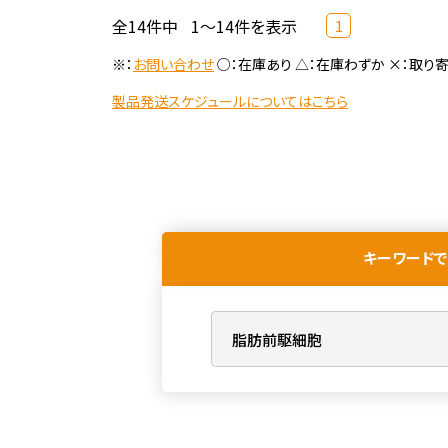
全14件中
1～14件を表示
1
※：
お問い合わせ
○：在庫あり △：在庫わずか ×：取り
製品発送スケジュールについてはこちら
キーワードで