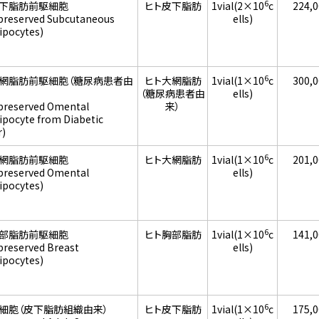
6
皮下脂肪前駆細胞
ヒト皮下脂肪
1vial(2×10
c
224,
preserved Subcutaneous
ells)
ipocytes)
6
大網脂肪前駆細胞（糖尿病患者由
ヒト大網脂肪
1vial(1×10
c
300,
（糖尿病患者由
ells)
preserved Omental
来）
ipocyte from Diabetic
)
6
大網脂肪前駆細胞
ヒト大網脂肪
1vial(1×10
c
201,
preserved Omental
ells)
ipocytes)
6
胸部脂肪前駆細胞
ヒト胸部脂肪
1vial(1×10
c
141,
preserved Breast
ells)
ipocytes)
6
細胞（皮下脂肪組織由来）
ヒト皮下脂肪
1vial(1×10
c
175,