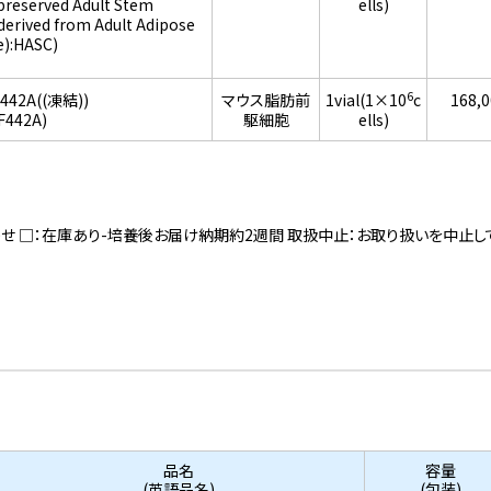
preserved Adult Stem
ells)
(derived from Adult Adipose
e):HASC)
6
F442A((凍結))
マウス脂肪前
1vial(1×10
c
168,
F442A)
駆細胞
ells)
寄せ □：在庫あり-培養後お届け納期約2週間 取扱中止：お取り扱いを中止し
品名
容量
(英語品名)
(包装)