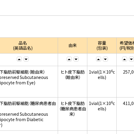
品名
容量
希望価
由来
(英語品名)
(包装)
(円/税別
6
下脂肪前駆細胞（瞼由来）
ヒト皮下脂肪
1vial(1×10
c
257,
preserved Subcutaneous
（瞼由来）
ells)
ipocyte from Eye)
6
皮下脂肪前駆細胞（糖尿病患者由
ヒト皮下脂肪
1vial(1×10
c
411,
（糖尿病患者由
ells)
preserved Subcutaneous
来）
ipocyte from Diabetic
)