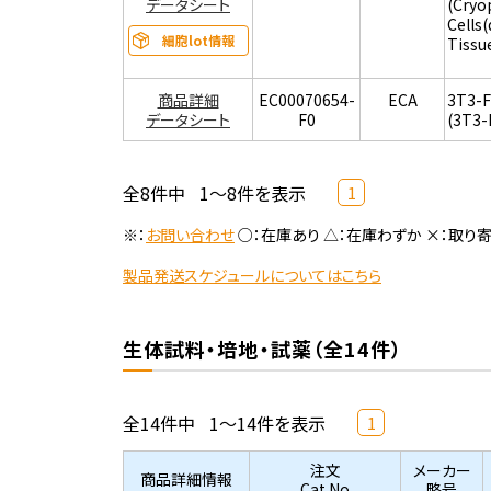
データシート
(Cryo
Cells
細胞lot情報
Tissu
商品詳細
EC00070654-
ECA
3T3-
データシート
F0
(3T3-
全8件中
1～8件を表示
1
※：
お問い合わせ
○：在庫あり △：在庫わずか ×：取り
製品発送スケジュールについてはこちら
生体試料・培地・試薬（全14件）
全14件中
1～14件を表示
1
注文
メーカー
商品詳細情報
Cat.No
略号