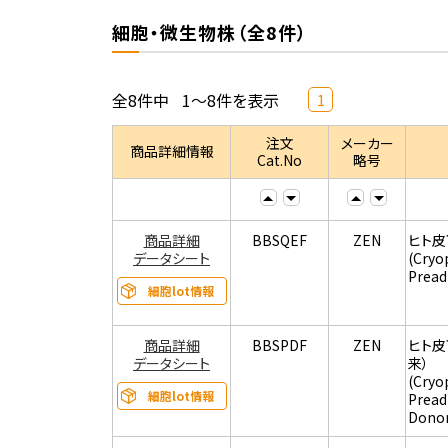
細胞・微生物株（全8件）
全8件中
1～8件を表示
1
注文
メーカー
商品詳細情報
Cat.No
略号
商品詳細
BBSQEF
ZEN
ヒト皮
データシート
(Cryo
Pread
細胞lot情報
商品詳細
BBSPDF
ZEN
ヒト
データシート
来）
(Cryo
細胞lot情報
Pread
Donor