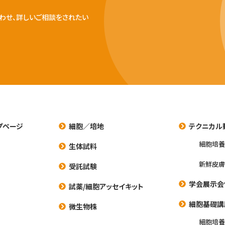
わせ、詳しいご相談をされたい
プページ
細胞／培地
テクニカル
細胞培
生体試料
新鮮皮膚
受託試験
学会展示会
試薬/細胞アッセイキット
細胞基礎講
微生物株
細胞培