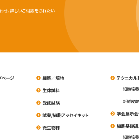
わせ、詳しいご相談をされたい
プページ
細胞／培地
テクニカル
細胞培
生体試料
新鮮皮膚
受託試験
学会展示会
試薬/細胞アッセイキット
細胞基礎講
微生物株
細胞培