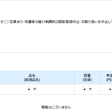
寄せ □：在庫あり-培養後お届け納期約2週間 取扱中止：お取り扱いを中止し
品名
容量
希
(英語品名)
(包装)
(円
情報はございません