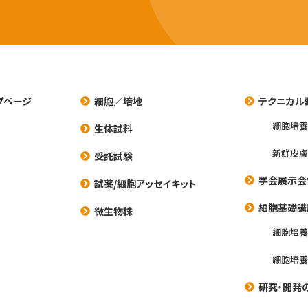
プページ
細胞／培地
テクニカル
細胞培
生体試料
新鮮皮膚
受託試験
学会展示会
試薬/細胞アッセイキット
細胞基礎講
微生物株
細胞培
細胞培
研究・開発