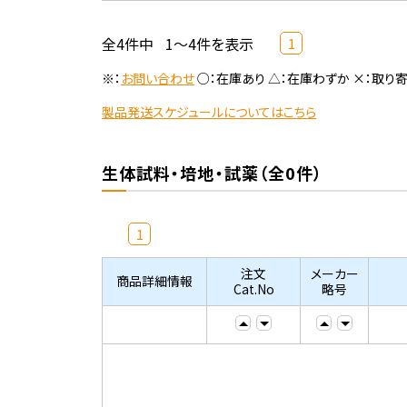
全4件中
1～4件を表示
1
※：
お問い合わせ
○：在庫あり △：在庫わずか ×：取り
製品発送スケジュールについてはこちら
生体試料・培地・試薬（全0件）
1
注文
メーカー
商品詳細情報
Cat.No
略号