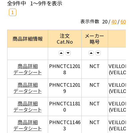
全9件中
1～9件を表示
1
20
40
60
表示件数
注文
メーカー
商品詳細情報
Cat.No
略号
商品詳細
PHNCTC1201
NCT
VEILLONE
データシート
8
(VEILLON
商品詳細
PHNCTC1201
NCT
VEILLONE
データシート
9
(VEILLONE
商品詳細
PHNCTC1181
NCT
VEILLONE
データシート
0
(VEILLON
商品詳細
PHNCTC1146
NCT
VEILLONE
データシート
3
(VEILLON