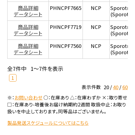
商品詳細
PHNCPF7665
NCP
Sporotri
データシート
(Sporotri
商品詳細
PHNCPF7719
NCP
Sporotri
データシート
(Sporotri
商品詳細
PHNCPF7560
NCP
Sporotri
データシート
(Sporotri
全7件中
1～7件を表示
1
20
40
60
表示件数
※：
お問い合わせ
○：在庫あり △：在庫わずか ×：取り寄せ
□：在庫あり-培養後お届け納期約2週間 取扱中止：お取り
扱いを中止しております。同等品はございません。
製品発送スケジュールについてはこちら