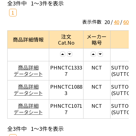
全3件中
1～3件を表示
1
20
40
60
表示件数
注文
メーカー
商品詳細情報
Cat.No
略号
商品詳細
PHNCTC1333
NCT
SUTTONE
データシート
7
(SUTTONE
商品詳細
PHNCTC1088
NCT
SUTTONE
データシート
3
(SUTTONE
商品詳細
PHNCTC1071
NCT
SUTTONE
データシート
7
(SUTTONE
全3件中
1～3件を表示