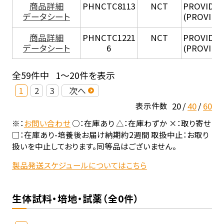
商品詳細
PHNCTC8113
NCT
PROVIDEN
データシート
(PROVIDEN
商品詳細
PHNCTC1221
NCT
PROVIDEN
データシート
6
(PROVIDE
全59件中
1～20件を表示
1
2
3
次へ
20
40
60
表示件数
※：
お問い合わせ
○：在庫あり △：在庫わずか ×：取り寄せ
□：在庫あり-培養後お届け納期約2週間 取扱中止：お取り
扱いを中止しております。同等品はございません。
製品発送スケジュールについてはこちら
生体試料・培地・試薬（全0件）