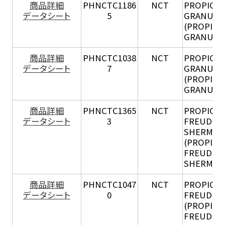
商品詳細
PHNCTC1186
NCT
PROPION
データシート
5
GRANULO
(PROPION
GRANULO
商品詳細
PHNCTC1038
NCT
PROPION
データシート
7
GRANULO
(PROPION
GRANULO
商品詳細
PHNCTC1365
NCT
PROPION
データシート
3
FREUDENR
SHERMANI
(PROPION
FREUDENR
SHERMANI
商品詳細
PHNCTC1047
NCT
PROPION
データシート
0
FREUDENR
(PROPION
FREUDENR