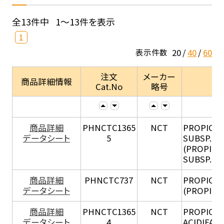
全13件中
1～13件を表示
1
20
40
60
表示件数
注文
メーカー
商品詳細情報
Cat.No
略号
商品詳細
PHNCTC1365
NCT
PROPIONI
データシート
5
SUBSP. E
(PROPION
SUBSP. E
商品詳細
PHNCTC737
NCT
PROPIONI
データシート
(PROPION
商品詳細
PHNCTC1365
NCT
PROPION
データシート
4
ACIDIFAC