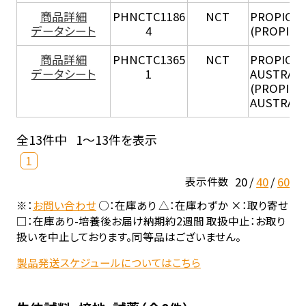
商品詳細
PHNCTC1186
NCT
PROPIONI
データシート
4
(PROPION
商品詳細
PHNCTC1365
NCT
PROPION
データシート
1
AUSTRALI
(PROPION
AUSTRALI
全13件中
1～13件を表示
1
20
40
60
表示件数
※：
お問い合わせ
○：在庫あり △：在庫わずか ×：取り寄せ
□：在庫あり-培養後お届け納期約2週間 取扱中止：お取り
扱いを中止しております。同等品はございません。
製品発送スケジュールについてはこちら