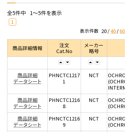
全5件中
1～5件を表示
1
20
40
60
表示件数
注文
メーカー
商品詳細情報
Cat.No
略号
商品詳細
PHNCTC1217
NCT
OCHROBA
データシート
1
(OCHROB
INTERME
商品詳細
PHNCTC1216
NCT
OCHROBA
データシート
8
(OCHROB
商品詳細
PHNCTC1216
NCT
OCHROBA
データシート
9
(OCHROB