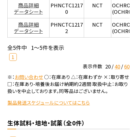
商品詳細
PHNCTC1217
NCT
OCHROBA
データシート
0
(OCHROB
商品詳細
PHNCTC1217
NCT
OCHROBA
データシート
2
(OCHROB
全5件中
1～5件を表示
1
20
40
60
表示件数
※：
お問い合わせ
○：在庫あり △：在庫わずか ×：取り寄せ
□：在庫あり-培養後お届け納期約2週間 取扱中止：お取り
扱いを中止しております。同等品はございません。
製品発送スケジュールについてはこちら
生体試料・培地・試薬（全0件）