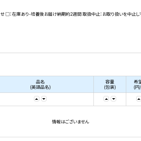
寄せ □：在庫あり-培養後お届け納期約2週間 取扱中止：お取り扱いを中止し
品名
容量
希
(英語品名)
(包装)
(円
情報はございません