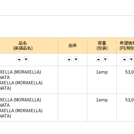
品名
容量
希望価
由来
(英語品名)
(包装)
(円/税別
XELLA (MORAXELLA)
1amp
53,
NATA
AXELLA (MORAXELLA)
NATA)
XELLA (MORAXELLA)
1amp
53,
NATA
AXELLA (MORAXELLA)
NATA)