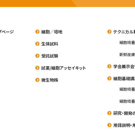
プページ
細胞／培地
テクニカル
細胞培
生体試料
新鮮皮膚
受託試験
学会展示会
試薬/細胞アッセイキット
細胞基礎講
微生物株
細胞培
細胞培
研究・開発
用語説明・