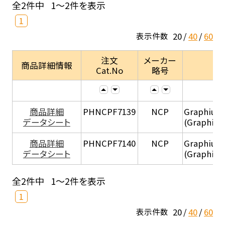
全2件中
1～2件を表示
1
20
40
60
表示件数
注文
メーカー
商品詳細情報
Cat.No
略号
商品詳細
PHNCPF7139
NCP
Graphium
データシート
(Graphium
商品詳細
PHNCPF7140
NCP
Graphium 
データシート
(Graphium 
全2件中
1～2件を表示
1
20
40
60
表示件数