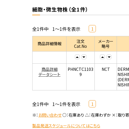
細胞・微生物株（全1件）
全1件中
1～1件を表示
1
注文
メーカー
商品詳細情報
Cat.No
略号
商品詳細
PHNCTC1103
NCT
DERM
データシート
9
NISHI
(DER
NISHI
全1件中
1～1件を表示
1
※：
お問い合わせ
○：在庫あり △：在庫わずか ×：取り
製品発送スケジュールについてはこちら