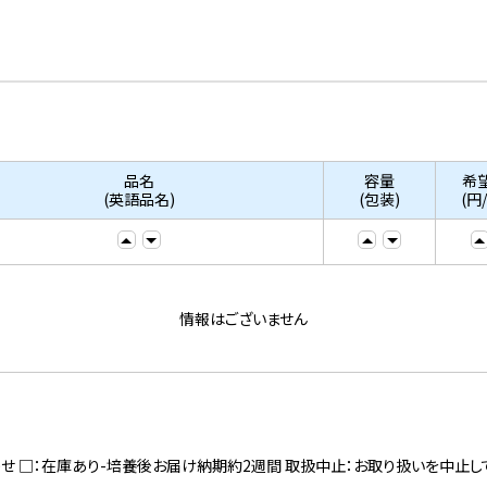
品名
容量
希
(英語品名)
(包装)
(円
情報はございません
寄せ □：在庫あり-培養後お届け納期約2週間 取扱中止：お取り扱いを中止し