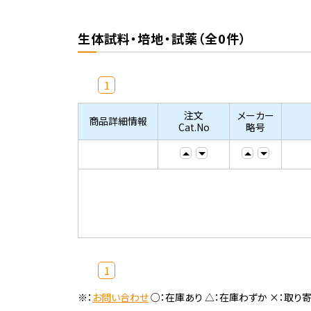
生体試料・培地・試薬（全0件）
1
注文
メーカー
商品詳細情報
Cat.No
略号
1
※：
お問い合わせ
○：在庫あり △：在庫わずか ×：取り