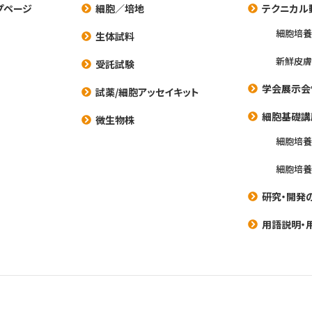
プページ
細胞／培地
テクニカル
細胞培
生体試料
新鮮皮膚
受託試験
学会展示会
試薬/細胞アッセイキット
細胞基礎講
微生物株
細胞培
細胞培
研究・開発
用語説明・