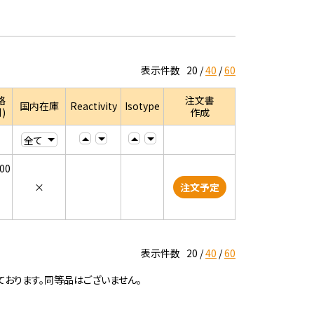
表示件数
20
40
60
格
注文書
国内在庫
Reactivity
Isotype
)
作成
000
×
注文予定
表示件数
20
40
60
ております。同等品はございません。