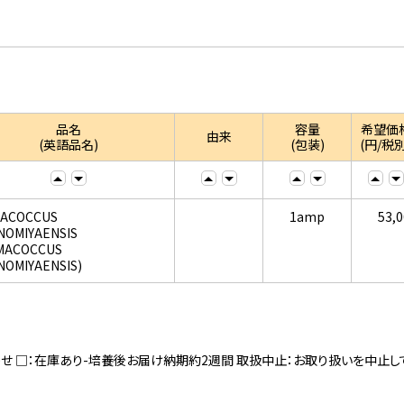
品名
容量
希望価
由来
(英語品名)
(包装)
(円/税別
ACOCCUS
1amp
53,
NOMIYAENSIS
MACOCCUS
NOMIYAENSIS)
寄せ □：在庫あり-培養後お届け納期約2週間 取扱中止：お取り扱いを中止し