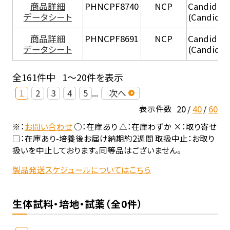
商品詳細
PHNCPF8740
NCP
Candida r
データシート
(Candida 
商品詳細
PHNCPF8691
NCP
Candida r
データシート
(Candida 
全161件中
1～20件を表示
1
2
3
4
5
...
次へ
20
40
60
表示件数
※：
お問い合わせ
○：在庫あり △：在庫わずか ×：取り寄せ
□：在庫あり-培養後お届け納期約2週間 取扱中止：お取り
扱いを中止しております。同等品はございません。
製品発送スケジュールについてはこちら
生体試料・培地・試薬（全0件）