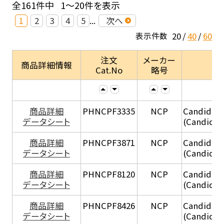
全161件中
1～20件を表示
1
2
3
4
5
...
次へ
20
40
60
表示件数
注文
メーカー
商品詳細情報
Cat.No
略号
商品詳細
PHNCPF3335
NCP
Candida z
データシート
(Candida 
商品詳細
PHNCPF3871
NCP
Candida z
データシート
(Candida 
商品詳細
PHNCPF8120
NCP
Candida z
データシート
(Candida 
商品詳細
PHNCPF8426
NCP
Candida z
データシート
(Candida 